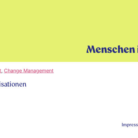
t
,
Change Management
isationen
Impres