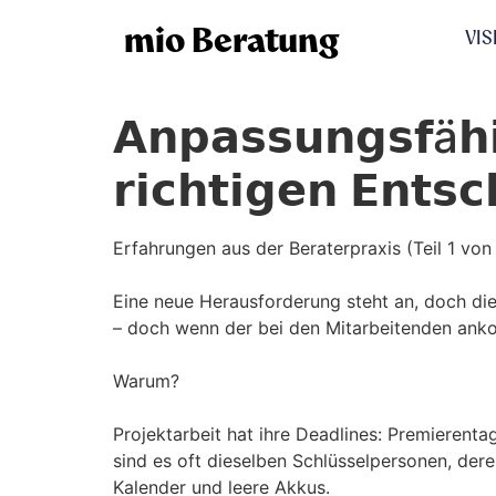
mio Beratung
VIS
𝗔𝗻𝗽𝗮𝘀𝘀𝘂𝗻𝗴𝘀𝗳ä𝗵
𝗿𝗶𝗰𝗵𝘁𝗶𝗴𝗲𝗻 𝗘𝗻𝘁𝘀𝗰
Erfahrungen aus der Beraterpraxis (Teil 1 von 
Eine neue Herausforderung steht an, doch die 
– doch wenn der bei den Mitarbeitenden ank
Warum?
Projektarbeit hat ihre Deadlines: Premierent
sind es oft dieselben Schlüsselpersonen, dere
Kalender und leere Akkus.