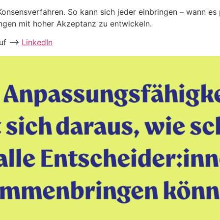
Konsensverfahren. So kann sich jeder einbringen – wann es 
ungen mit hoher Akzeptanz zu entwickeln.
auf –>
LinkedIn