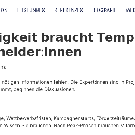
ION
LEISTUNGEN
REFERENZEN
BIOGRAFIE
MED
𝗴𝗸𝗲𝗶𝘁 𝗯𝗿𝗮𝘂𝗰𝗵𝘁 𝗧𝗲𝗺𝗽
𝗵𝗲𝗶𝗱𝗲𝗿:𝗶𝗻𝗻𝗲𝗻
3):
nötigen Informationen fehlen. Die Expert:innen sind in Proj
ommt, beginnen die Diskussionen.
age, Wettbewerbsfristen, Kampagnenstarts, Förderzeiträume
n Wissen Sie brauchen. Nach Peak-Phasen brauchen Mitarbeit